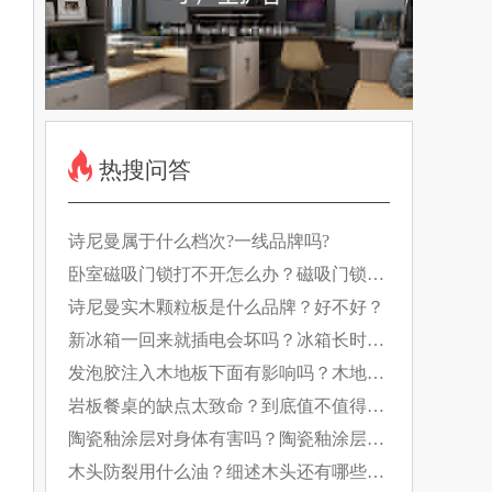
热搜问答
诗尼曼属于什么档次?一线品牌吗?
卧室磁吸门锁打不开怎么办？磁吸门锁如
何工作的？
诗尼曼实木颗粒板是什么品牌？好不好？
新冰箱一回来就插电会坏吗？冰箱长时间
断电有什么影响？
发泡胶注入木地板下面有影响吗？木地板
日常养护要做好！
岩板餐桌的缺点太致命？到底值不值得
买？
陶瓷釉涂层对身体有害吗？陶瓷釉涂层的
特点是什么？
木头防裂用什么油？细述木头还有哪些防