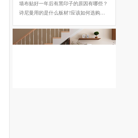
裂方法
墙布贴好一年后有黑印子的原因有哪些？
诗尼曼用的是什么板材?应该如何选购板
材?