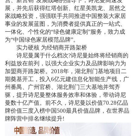
营、新营销”发展战略的指导下，诗尼曼高速发
展，并先后获得红塔创新、红星美凯龙、居然之
家战略投资，强强联手共同推进中国整装大家居
事业的发展蓝图，为消费者提供真正的一站式、
一体化、个性化的“绿色健康定制”服务，致力成
为“中国绿色家居模范品牌”。
实力硬核 为经销商开路架桥
诗尼曼属于什么档次?诗尼曼始终将经销商的
利益放在前列，以强大企业实力及品牌影响力为
加盟商开路架桥。2018年，湖北荆门基地项目二
期奠基开工，投入6亿元建信息化智能生产线，广
州番禺、广州官桥、湖北荆门三大基地并驾齐
驱，提升诗尼曼整体服务效率和体验，带动诗尼
曼数十亿产值。前不久，诗尼曼以价值70.28亿品
牌价值三度入榜中国500最具价值品牌，在世界品
牌阵营中排名继续提升!