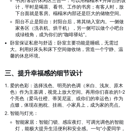
书房/客卧/休闲区三合一：可以用榻榻米+升降台的设
计，平时是喝茶、看书、工作的书房；有客人时，放
下台面就是客房。榻榻米内部还是巨大的储物空间。
阳台不止是阳台：封阳台后，将其纳入室内。一侧做
家务区（洗衣机、烘干机），另一侧可以做个小吧台
或绿植角，成为你们的“咖啡驿站”。
卧室保证私密与舒适：卧室主要功能是睡眠，无需过
大。利用好床头和床下空间做收纳，营造一个宁静、温
馨的休息环境。
三、提升幸福感的细节设计
爱的色彩：选择浅色、明亮的色调（米白、浅灰、原木
色）作为主基调，视觉上放大空间。再用你们喜欢的1-2
个亮色（爱马仕橙、蒂芙尼蓝、或你们的幸运色）作为
点缀，体现在抱枕、挂画、小家具上，成为家的亮点。
智能与灯光：
智能家居：智能门锁、感应夜灯、可调光调色的智能
灯，能极大提升生活便利和安全感。一句“小爱同学，