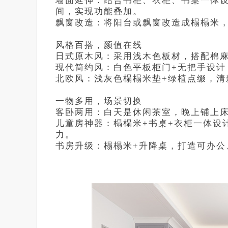
墙面延伸：结合书柜、衣柜、书桌一体设计
间，实现功能叠加。
飘窗改造：将阳台或飘窗改造成榻榻米
风格百搭，颜值在线
日式原木风：采用浅木色板材，搭配棉
现代简约风：白色平板柜门+无把手设计
北欧风：浅灰色榻榻米垫+绿植点缀，清
一物多用，场景切换
客卧两用：白天是休闲茶室，晚上铺上
儿童房神器：榻榻米+书桌+衣柜一体设
力。
书房升级：榻榻米+升降桌，打造可办公