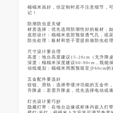
榻榻米虽好，但定制时若不注意细节，可
记！
防潮防虫是关键
材质选择：优先选用防潮性好的板材，
底部设计：榻榻米底部预留透气孔，或
防虫处理：板材和垫子需提前做防虫处
尺寸设计要合理
高度：地台高度建议15-20cm（无升降
深度：榻榻米深度建议60-90cm，既
动线规划：榻榻米周围预留至少60cm
五金配件要选好
铰链、滑轨：选择带缓冲功能的五金件
升降桌：若需升降桌，优先选择电动或
灯光设计要巧妙
隐藏灯带：在地台边缘或柜体内嵌入灯
壁灯/吊灯：榻榻米上方安装可调节角度