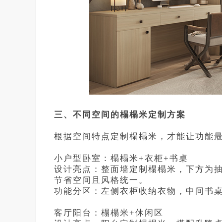
三、不同空间的榻榻米定制方案
根据空间特点定制榻榻米，才能让功能
小户型卧室：榻榻米+衣柜+书桌
设计亮点：整面墙定制榻榻米，下方为
节省空间且风格统一。
功能分区：左侧衣柜收纳衣物，中间书桌
客厅阳台：榻榻米+休闲区