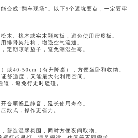
能变成“翻车现场”。以下5个避坑要点，一定要牢
如松木、橡木或实木颗粒板，避免使用密度板。
采用排骨架结构，增强空气流通。
理，定期晾晒垫子，避免潮湿生霉。
桌）或40-50cm（有升降桌），方便坐卧和收纳。
能保证舒适度，又能最大化利用空间。
的通道，避免行走时磕碰。
，开合顺畅且静音，延长使用寿命。
液压款式，操作更省力。
带，营造温馨氛围，同时方便夜间取物。
的壁灯或吊灯，满足阅读、休闲等不同需求。