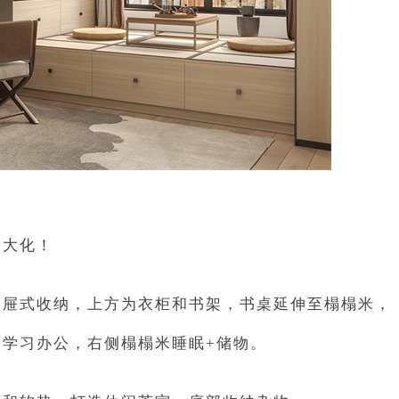
最大化！
抽屉式收纳，上方为衣柜和书架，书桌延伸至榻榻米，
学习办公，右侧榻榻米睡眠+储物。