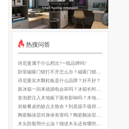
热搜问答
诗尼曼属于什么档次?一线品牌吗?
卧室磁吸门锁打不开怎么办？磁吸门锁如
何工作的？
诗尼曼实木颗粒板是什么品牌？好不好？
新冰箱一回来就插电会坏吗？冰箱长时间
断电有什么影响？
发泡胶注入木地板下面有影响吗？木地板
日常养护要做好！
岩板餐桌的缺点太致命？到底值不值得
买？
陶瓷釉涂层对身体有害吗？陶瓷釉涂层的
特点是什么？
木头防裂用什么油？细述木头还有哪些防