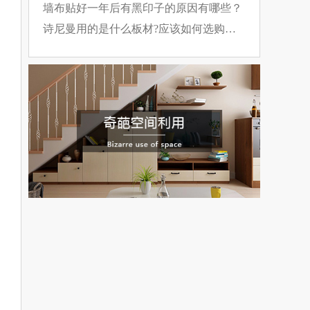
裂方法
墙布贴好一年后有黑印子的原因有哪些？
诗尼曼用的是什么板材?应该如何选购板
材?