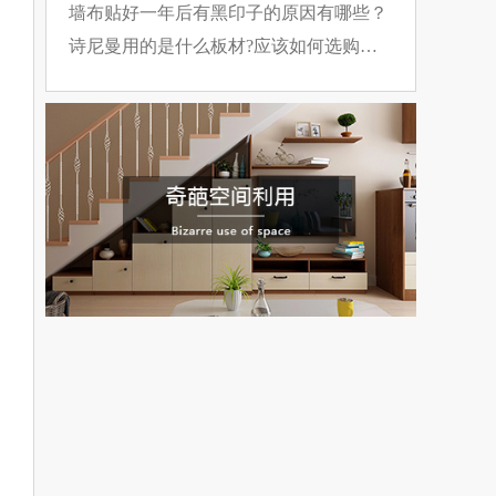
裂方法
墙布贴好一年后有黑印子的原因有哪些？
诗尼曼用的是什么板材?应该如何选购板
材?