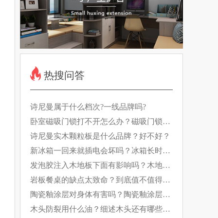
热搜问答
诗尼曼属于什么档次?一线品牌吗?
卧室磁吸门锁打不开怎么办？磁吸门锁如
何工作的？
诗尼曼实木颗粒板是什么品牌？好不好？
新冰箱一回来就插电会坏吗？冰箱长时间
断电有什么影响？
发泡胶注入木地板下面有影响吗？木地板
日常养护要做好！
岩板餐桌的缺点太致命？到底值不值得
买？
陶瓷釉涂层对身体有害吗？陶瓷釉涂层的
特点是什么？
木头防裂用什么油？细述木头还有哪些防