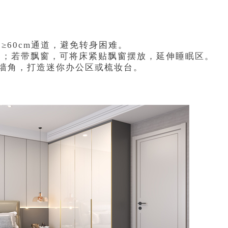
≥60cm通道，避免转身困难。
门；若带飘窗，可将床紧贴飘窗摆放，延伸睡眠区。
墙角，打造迷你办公区或梳妆台。