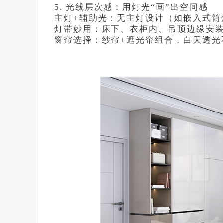
5. 光线层次感：用灯光“画”出空间感
主灯+辅助光：无主灯设计（如嵌入式筒
灯带妙用：床下、衣柜内、吊顶边缘安
窗帘选择：纱帘+遮光帘组合，白天透光