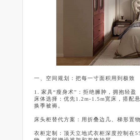
一、空间规划：把每一寸面积用到极致
1. 家具“瘦身术”：拒绝臃肿，拥抱轻盈
床体选择：优先1.2m-1.5m宽床，搭
换季被褥。
床头柜替代方案：用折叠边几、梯形置物
衣柜定制：顶天立地式衣柜深度控制在55