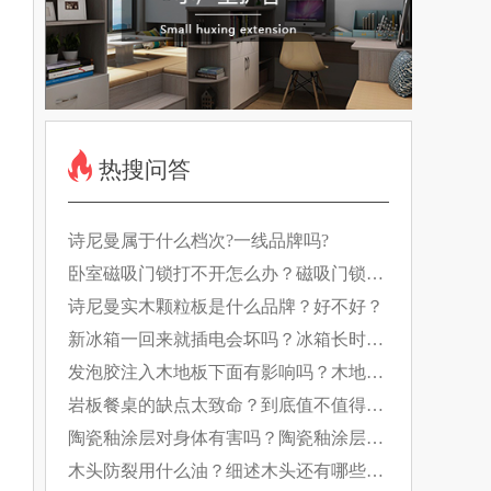
热搜问答
诗尼曼属于什么档次?一线品牌吗?
卧室磁吸门锁打不开怎么办？磁吸门锁如
何工作的？
诗尼曼实木颗粒板是什么品牌？好不好？
新冰箱一回来就插电会坏吗？冰箱长时间
断电有什么影响？
发泡胶注入木地板下面有影响吗？木地板
日常养护要做好！
岩板餐桌的缺点太致命？到底值不值得
买？
陶瓷釉涂层对身体有害吗？陶瓷釉涂层的
特点是什么？
木头防裂用什么油？细述木头还有哪些防