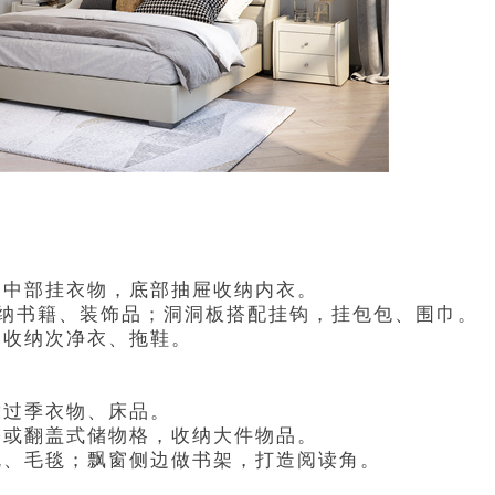
，中部挂衣物，底部抽屉收纳内衣。
纳书籍、装饰品；洞洞板搭配挂钩，挂包包、围巾。
，收纳次净衣、拖鞋。
放过季衣物、床品。
屉或翻盖式储物格，收纳大件物品。
枕、毛毯；飘窗侧边做书架，打造阅读角。