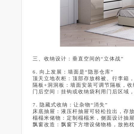
三、收纳设计：垂直空间的“立体战”
6. 向上发展：墙面是“隐形仓库”
顶天立地衣柜：顶部存放棉被、行李箱
隔板+洞洞板：墙面安装可调节隔板，收
门后空间：挂钩或收纳袋利用门后区域
7. 隐藏式收纳：让杂物“消失”
床底抽屉：液压杆抽屉可轻松拉出，存
榻榻米储物：定制榻榻米，侧面设计抽
飘窗改造：飘窗下方增设储物格，放抱