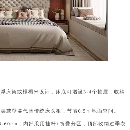
配悬浮床架或榻榻米设计，床底可增设3-4个抽屉，收纳
架或壁龛代替传统床头柜，节省0.5㎡地面空间。
-60cm，内部采用挂杆+折叠分区，顶部收纳过季衣