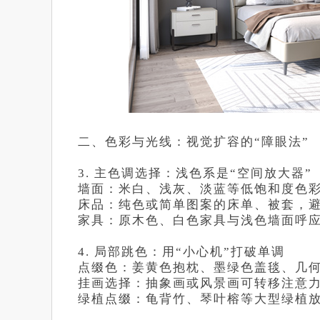
二、色彩与光线：视觉扩容的“障眼法”
3. 主色调选择：浅色系是“空间放大器”
墙面：米白、浅灰、淡蓝等低饱和度色彩
床品：纯色或简单图案的床单、被套，
家具：原木色、白色家具与浅色墙面呼
4. 局部跳色：用“小心机”打破单调
点缀色：姜黄色抱枕、墨绿色盖毯、几何
挂画选择：抽象画或风景画可转移注意
绿植点缀：龟背竹、琴叶榕等大型绿植