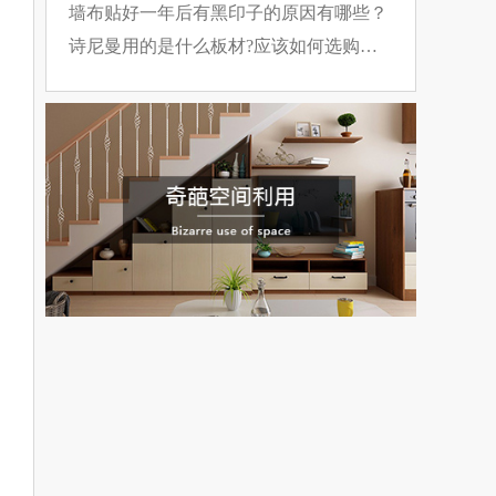
裂方法
墙布贴好一年后有黑印子的原因有哪些？
诗尼曼用的是什么板材?应该如何选购板
材?