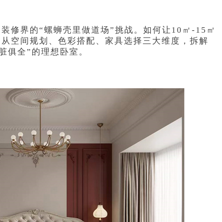
修界的“螺蛳壳里做道场”挑战。如何让10㎡-15㎡
文从空间规划、色彩搭配、家具选择三大维度，拆解
脏俱全”的理想卧室。