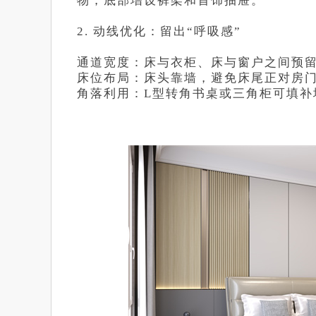
物，底部增设裤架和首饰抽屉。
2. 动线优化：留出“呼吸感”
通道宽度：床与衣柜、床与窗户之间预留
床位布局：床头靠墙，避免床尾正对房
角落利用：L型转角书桌或三角柜可填补