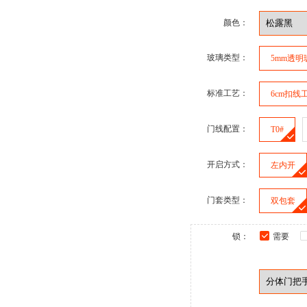
颜色：
玻璃类型：
5mm透明
标准工艺：
6cm扣线
门线配置：
T0#
开启方式：
左内开
门套类型：
双包套
锁：
需要