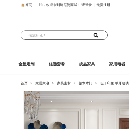
首页
Hi，欢迎来到诗尼曼商城！
请登录
|
免费注册
全屋定制
优选套餐
成品家具
家用电器
首页
>
家居家电
>
家装主材
>
整木木门
>
但丁印象 单开玻璃