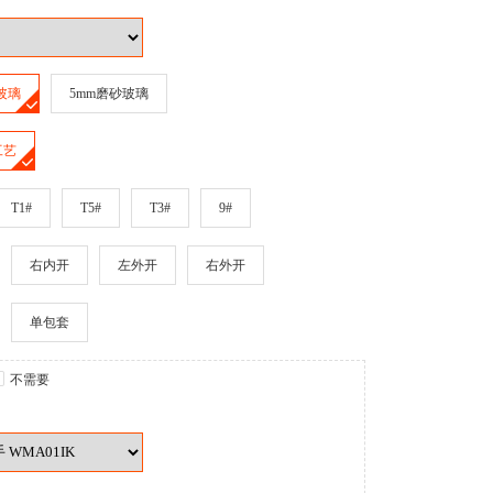
玻璃
5mm磨砂玻璃
工艺
T1#
T5#
T3#
9#
右内开
左外开
右外开
单包套
不需要