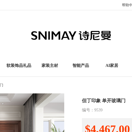
帮助
软装饰品礼品
家装主材
智能产品
AI家居
门
但丁印象 单开玻璃门
编号：
9539
$4,467.00