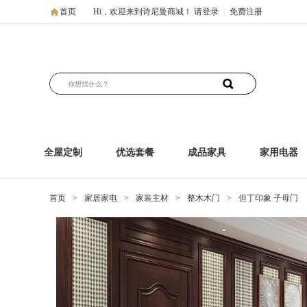
首页
Hi，欢迎来到诗尼曼商城！
请登录
|
免费注册
全屋定制
优选套餐
成品家具
家用电器
首页
>
家居家电
>
家装主材
>
整木木门
>
但丁印象 子母门