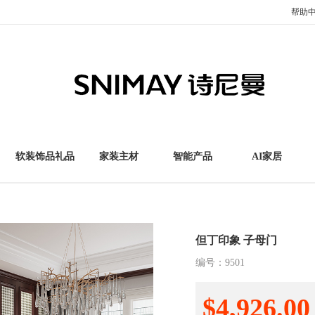
帮助
软装饰品礼品
家装主材
智能产品
AI家居
但丁印象 子母门
编号：
9501
$4,926.00