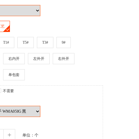
工艺
T1#
T5#
T3#
9#
右内开
左外开
右外开
单包套
不需要
+
单位：个