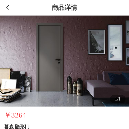
商品详情
1/1
￥3264
暮森 隐形门