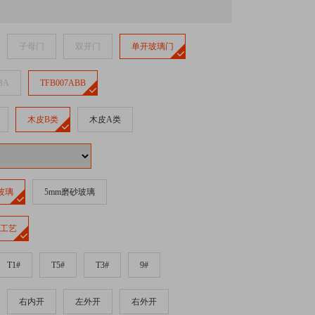
子母门
双开门
单开玻璃门
BA
TFB007ABB
木皮B类
木皮A类
玻璃
5mm磨砂玻璃
线工艺
T1#
T5#
T3#
9#
右内开
左外开
右外开