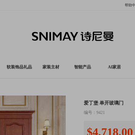
帮助
软装饰品礼品
家装主材
智能产品
AI家居
爱丁堡 单开玻璃门
编号：
9421
$4,718.00