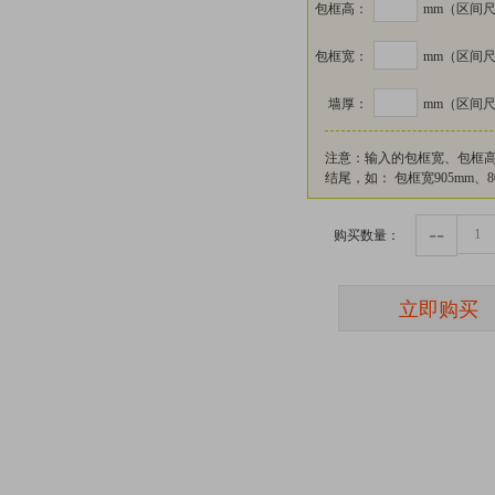
包框高：
mm
（区间尺寸
包框宽：
mm
（区间尺寸
墙厚：
mm
（区间尺寸
注意：输入的包框宽、包框高
结尾，如： 包框宽905mm、8
--
购买数量：
立即购买