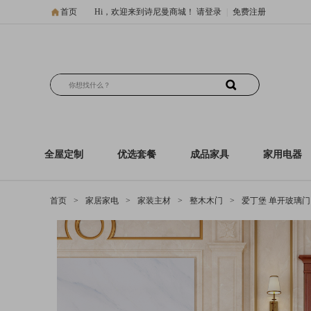
首页
Hi，欢迎来到诗尼曼商城！
请登录
|
免费注册
全屋定制
优选套餐
成品家具
家用电器
首页
>
家居家电
>
家装主材
>
整木木门
>
爱丁堡 单开玻璃门