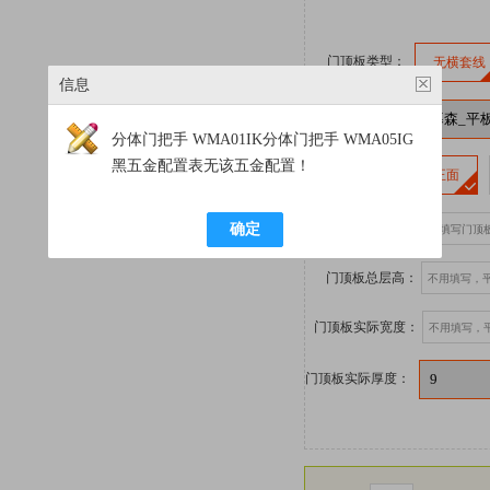
门顶板类型：
无横套线
信息
款式：
分体门把手 WMA01IK分体门把手 WMA05IG
黑五金配置表无该五金配置！
位置：
正面
确定
门顶板实际高度：
门顶板总层高：
门顶板实际宽度：
门顶板实际厚度：