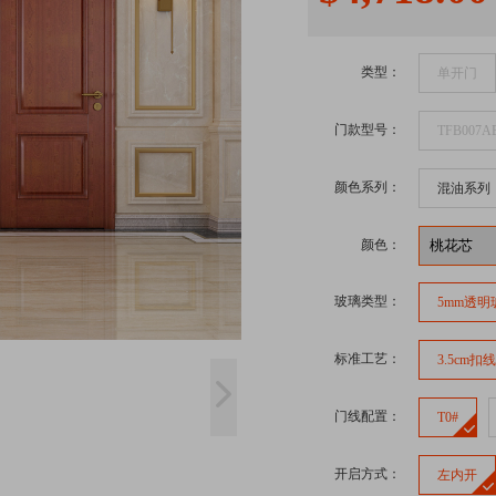
类型：
单开门
门款型号：
TFB007A
颜色系列：
混油系列
颜色：
玻璃类型：
5mm透明
标准工艺：
3.5cm扣
门线配置：
T0#
开启方式：
左内开