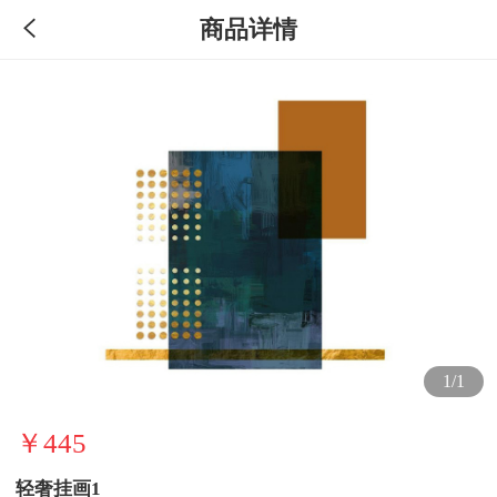
商品详情
1/1
￥445
轻奢挂画1