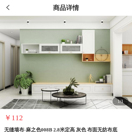
商品详情
1/1
￥112
无缝墙布-麻之色008B 2.8米定高 灰色 布面无纺布底