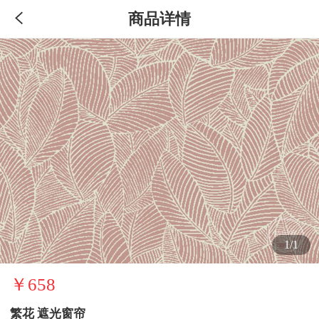
商品详情
1/1
￥658
繁花 遮光窗帘