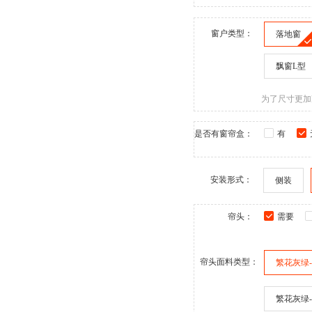
窗户类型：
落地窗
飘窗L型
为了尺寸更加
是否有窗帘盒：
有
安装形式：
侧装
帘头：
需要
帘头面料类型：
繁花灰绿
繁花灰绿