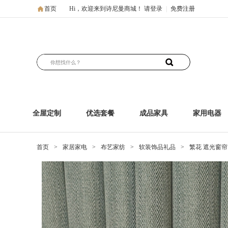
首页
Hi，欢迎来到诗尼曼商城！
请登录
|
免费注册
全屋定制
优选套餐
成品家具
家用电器
首页
>
家居家电
>
布艺家纺
>
软装饰品礼品
>
繁花 遮光窗帘