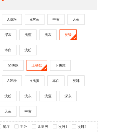
A浅粉
A灰蓝
中黄
天蓝
深灰
浅蓝
浅灰
灰绿
本白
浅粉
竖拼款
上拼款
下拼款
A浅粉
A浅黄
本白
灰啡
浅粉
浅灰
浅蓝
深灰
天蓝
中黄
餐厅
主卧
儿童房
次卧1
次卧2