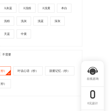
A灰蓝
A浅粉
A浅黄
本白
浅粉
浅灰
浅蓝
深灰
天蓝
中黄
不需要
（纱）
叶说心语（纱）
甜蜜记忆（纱）
在线咨询
（纱）
0元设计