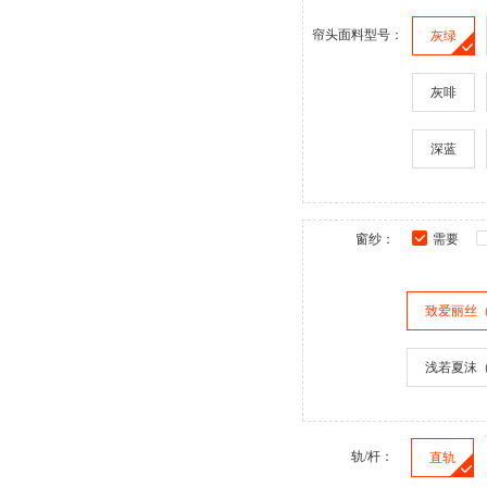
帘头面料型号：
灰绿
灰啡
深蓝
窗纱：
需要
致爱丽丝
浅若夏沫
轨/杆：
直轨