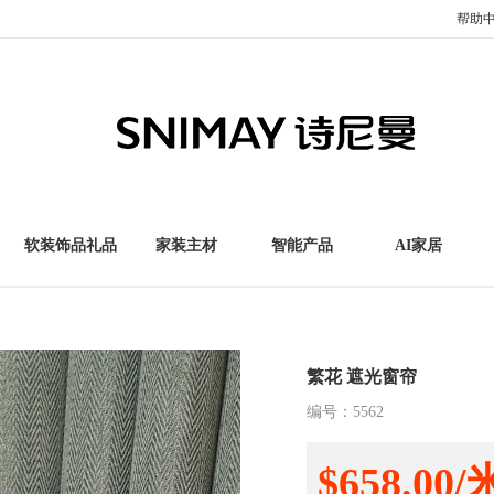
帮助
软装饰品礼品
家装主材
智能产品
AI家居
繁花 遮光窗帘
编号：
5562
$658.00/