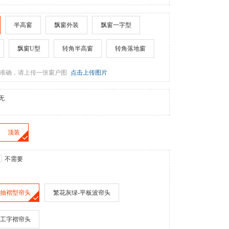
半高窗
飘窗外装
飘窗一字型
飘窗U型
转角半高窗
转角落地窗
准确，请上传一张窗户图
点击上传图片
无
顶装
不需要
-抽褶型帘头
繁花灰绿-平板波帘头
-工字褶帘头