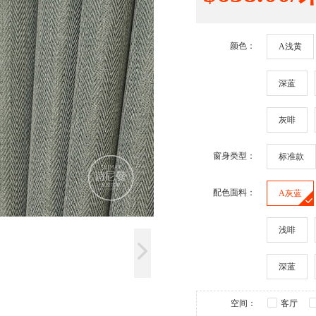
颜色：
A浅黄
深蓝
灰啡
窗身类型：
标准款
配色面料：
A灰蓝
浅啡
深蓝
空间：
客厅