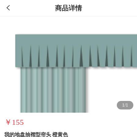
商品详情
1/1
￥155
我的地盘抽褶型帘头 橙黄色