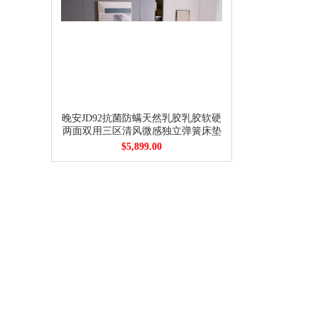
晚安JD92抗菌防螨天然乳胶乳胶软硬
两面双用三区清风微感独立弹簧床垫
$5,899.00