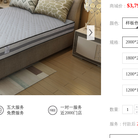
$3,7
商城价：
样板
颜色:
2000
规格:
1800
1200
1200
五大服务
一对一服务
数量:
免费服务
近2000门店
服务：付款后