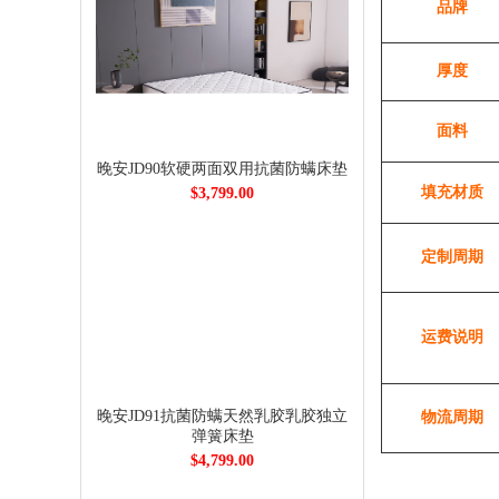
品牌
厚度
面料
晚安JD90软硬两面双用抗菌防螨床垫
填充材质
$3,799.00
定制周期
运费说明
晚安JD91抗菌防螨天然乳胶乳胶独立
物流周期
弹簧床垫
$4,799.00