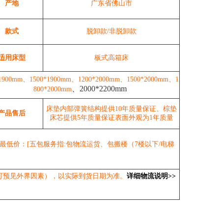
产地
广东省佛山市
款式
脱卸款/非脱卸款
适用床型
板式高箱床
1900
mm
、1500*1900
mm
、1200*2000
mm
、1500*2000
mm
、1
、2000*2200mm
800*2000
mm
床垫内部弹簧结构提供10年质量保证、棕垫
产品售后
床芯提供5年质量保证表面外观为1年质量
最低价：[五包服务指:包物流运货、包搬楼（7楼以下/电梯
不可预见外界因素），以实际到货日期为准。
详细物流说明>>