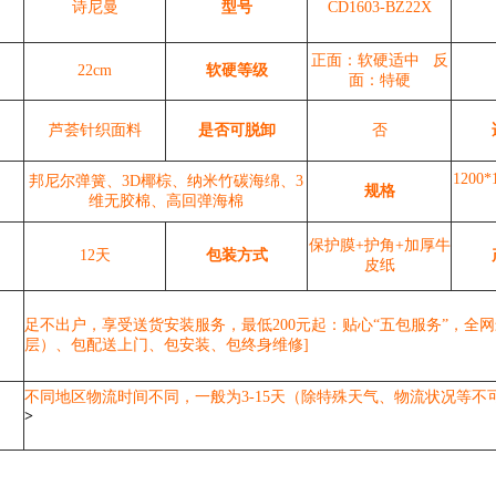
诗尼曼
型号
CD1603-BZ22X
正面：软硬适中 反
22cm
软硬等级
面：特硬
芦荟针织面料
是否可脱卸
否
1200*
邦尼尔弹簧、3D椰棕、纳米竹碳海绵、3
规格
维无胶棉、高回弹海棉
保护膜+护角+加厚牛
12天
包装方式
皮纸
足不出户，享受送货安装服务，最低200元起：贴心“五包服务”，全网
层）、包配送上门、包安装、包终身维修]
不同地区物流时间不同，一般为3-15天（除特殊天气、物流状况等
>