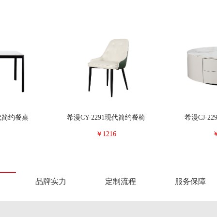
现代简约餐桌
希漫CY-2291现代简约餐椅
希漫CJ-2
￥1216
￥
品牌实力
定制流程
服务保障