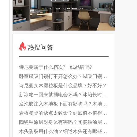
热搜问答
诗尼曼属于什么档次?一线品牌吗?
卧室磁吸门锁打不开怎么办？磁吸门锁如
何工作的？
诗尼曼实木颗粒板是什么品牌？好不好？
新冰箱一回来就插电会坏吗？冰箱长时间
断电有什么影响？
发泡胶注入木地板下面有影响吗？木地板
日常养护要做好！
岩板餐桌的缺点太致命？到底值不值得
买？
陶瓷釉涂层对身体有害吗？陶瓷釉涂层的
特点是什么？
木头防裂用什么油？细述木头还有哪些防