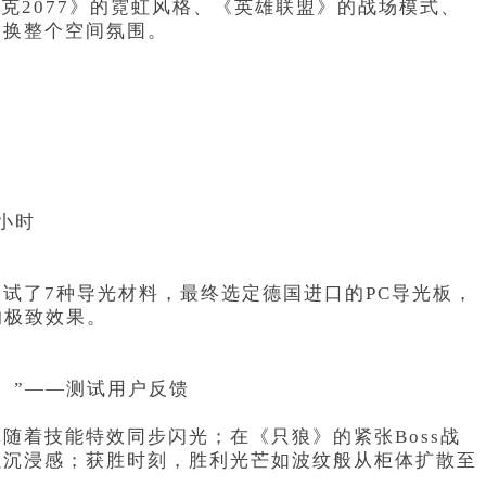
克2077》的霓虹风格、《英雄联盟》的战场模式、
切换整个空间氛围。
小时
试了7种导光材料，最终选定德国进口的PC导光板，
的极致效果。
。”——测试用户反馈
随着技能特效同步闪光；在《只狼》的紧张Boss战
强沉浸感；获胜时刻，胜利光芒如波纹般从柜体扩散至