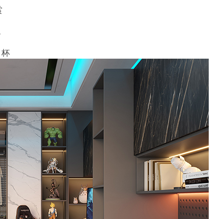
赏
统
奖杯