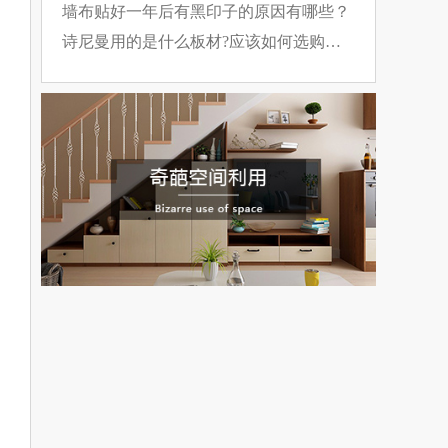
裂方法
墙布贴好一年后有黑印子的原因有哪些？
诗尼曼用的是什么板材?应该如何选购板
材?