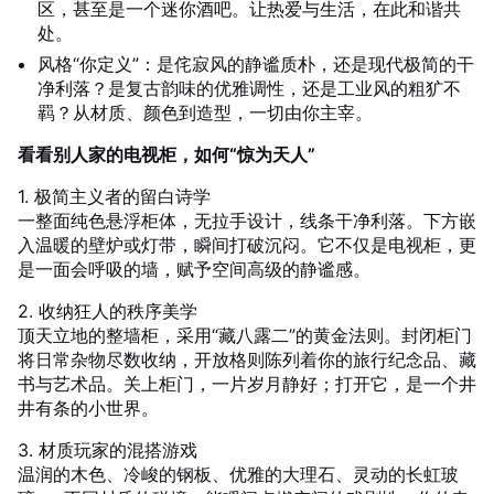
区，甚至是一个迷你酒吧。让热爱与生活，在此和谐共
处。
风格“你定义”：是侘寂风的静谧质朴，还是现代极简的干
净利落？是复古韵味的优雅调性，还是工业风的粗犷不
羁？从材质、颜色到造型，一切由你主宰。
看看别人家的电视柜，如何“惊为天人”
1. 极简主义者的留白诗学
一整面纯色悬浮柜体，无拉手设计，线条干净利落。下方嵌
入温暖的壁炉或灯带，瞬间打破沉闷。它不仅是电视柜，更
是一面会呼吸的墙，赋予空间高级的静谧感。
2. 收纳狂人的秩序美学
顶天立地的整墙柜，采用“藏八露二”的黄金法则。封闭柜门
将日常杂物尽数收纳，开放格则陈列着你的旅行纪念品、藏
书与艺术品。关上柜门，一片岁月静好；打开它，是一个井
井有条的小世界。
3. 材质玩家的混搭游戏
温润的木色、冷峻的钢板、优雅的大理石、灵动的长虹玻