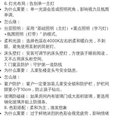
6. 灯光布局：告别单一主灯
为什么重要： 单一光源会造成照明死角，影响视力且氛围
单调。
怎么做：
分层照明： 采用 “基础照明（主灯）+重点照明（学习灯）
+氛围照明（灯带）” 的模式。
柔和光源： 选择色温在4000K左右的柔和暖白光，不刺
眼。避免使用直射的筒射灯。
床头壁灯： 安装可调节的床头壁灯，方便孩子睡前阅读，
又不占用床头柜空间。
7. 门窗及防护：守护第一道防线
为什么重要： 儿童坠楼是头号安全隐患。
怎么做：
窗户防护： 窗户一定要加装儿童安全锁和防护栏，护栏间
隙要小于10cm，防止孩子钻出。
玻璃防磕碰： 如果房间内有玻璃门或大面积玻璃，要选用
钢化玻璃并贴上防撞条。
8. 色彩搭配：柔和为主，激发想象
为什么重要： 过于鲜艳浓烈的色彩会视觉疲劳，影响情绪