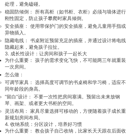
处理，避免磕碰。
稳固防倾倒： 所有高柜（如书柜、衣柜）必须与墙体进行
刚性固定，防止孩子攀爬时家具倾倒。
安全插座： 使用带保护门的安全插座，避免儿童用手指或
异物插入。
隐藏电线： 书桌附近预留充足的插座，并通过设计将电线
隐藏起来，避免孩子拉扯。
3. 成长性设计：让房间和孩子一起长大
为什么重要： 孩子的需求变化飞快，不可能两三年就重装
一次房间。
怎么做：
可调节家具： 选择高度可调节的书桌椅和学习椅，适应不
同年龄段的身高。
“留白”设计： 不要一次性把房间塞满。预留出未来放钢
琴、画架、或者更大书柜的空间。
灵活布局： 家具尽量选择可移动的，方便随着孩子成长重
新规划房间布局。
4. 收纳系统：分区设计，培养好习惯
为什么重要： 教会孩子自己收纳，比家长天天跟在后面收