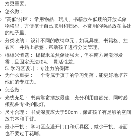
拾更重要。
怎么做：
“高低”分区： 常用物品、玩具、书籍放在低矮的开放式储
物格里，方便孩子自己取用和归还。不常用的物品放在高处
的柜子里。
分类收纳： 设计不同的收纳单元，如玩具筐、书籍格、挂
衣区，并贴上标签，帮助孩子进行分类管理。
榻榻米慎选： 榻榻米虽然储物强大，但在南方易潮湿发
霉，且固定无法移动，灵活性差。
5. 学习区设计：专注力的保障
为什么重要： 一个专属于孩子的学习角落，能更好地培养
他们的专注力。
怎么做：
光线充足： 书桌靠窗摆放最佳，充分利用自然光。同时必
须配备专业护眼灯。
尺寸合理： 书桌深度应大于50cm，保证孩子有足够的空间
放书本和手臂。
最小干扰： 学习区应避开门口和玩具区，减少干扰。墙面
也不要过于花哨。