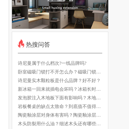
热搜问答
诗尼曼属于什么档次?一线品牌吗?
卧室磁吸门锁打不开怎么办？磁吸门锁如
何工作的？
诗尼曼实木颗粒板是什么品牌？好不好？
新冰箱一回来就插电会坏吗？冰箱长时间
断电有什么影响？
发泡胶注入木地板下面有影响吗？木地板
日常养护要做好！
岩板餐桌的缺点太致命？到底值不值得
买？
陶瓷釉涂层对身体有害吗？陶瓷釉涂层的
特点是什么？
木头防裂用什么油？细述木头还有哪些防