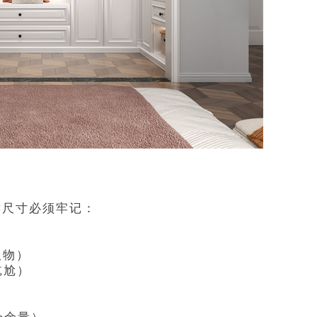
键尺寸必须牢记：
取物）
尴尬）