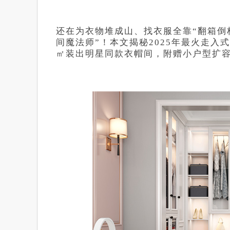
还在为衣物堆成山、找衣服全靠“翻箱倒
间魔法师”！本文揭秘2025年最火走
㎡装出明星同款衣帽间，附赠小户型扩