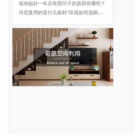
裂方法
墙布贴好一年后有黑印子的原因有哪些？
诗尼曼用的是什么板材?应该如何选购板
材?