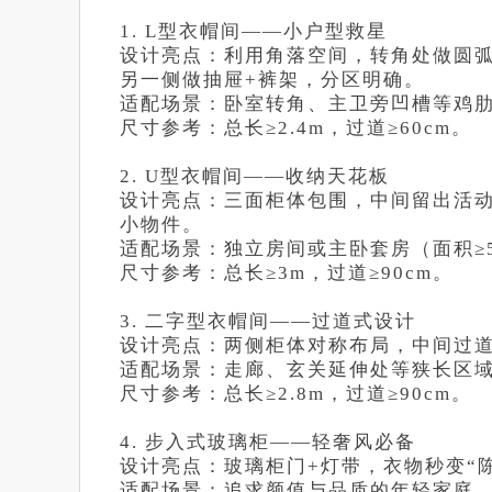
1. L型衣帽间——小户型救星
设计亮点：利用角落空间，转角处做圆弧
另一侧做抽屉+裤架，分区明确。
适配场景：卧室转角、主卫旁凹槽等鸡
尺寸参考：总长≥2.4m，过道≥60cm。
2. U型衣帽间——收纳天花板
设计亮点：三面柜体包围，中间留出活
小物件。
适配场景：独立房间或主卧套房（面积≥
尺寸参考：总长≥3m，过道≥90cm。
3. 二字型衣帽间——过道式设计
设计亮点：两侧柜体对称布局，中间过
适配场景：走廊、玄关延伸处等狭长区
尺寸参考：总长≥2.8m，过道≥90cm。
4. 步入式玻璃柜——轻奢风必备
设计亮点：玻璃柜门+灯带，衣物秒变“
适配场景：追求颜值与品质的年轻家庭