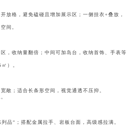
开放格，避免磕碰且增加展示区；一侧挂衣+叠放，
肋空间。
动区，收纳量翻倍；中间可加岛台，收纳首饰、手表等
5㎡）。
道宽敞；适合长条形空间，视觉通透不压抑。
域。
陈列品”；搭配金属拉手、岩板台面，高级感拉满。
。