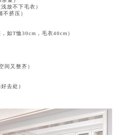
cm余量）
，太浅放不下毛衣）
平铺不挤压）
，如T恤30cm，毛衣40cm）
省空间又整齐）
的好去处）