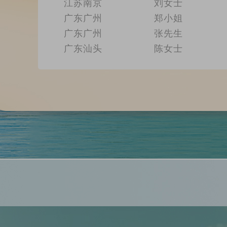
广东广州
张先生
广东汕头
陈女士
广东广州
胡先生
广东深圳
丁小姐
广东广州
朱先生
湖北武汉
王女士
湖南浏阳
沈小姐
广东广州
汤小姐
广东广州
杨先生
广东广州
郑小姐
湖南长沙
刘先生
广东广州
李女士
广东广州
王先生
广东广州
石先生