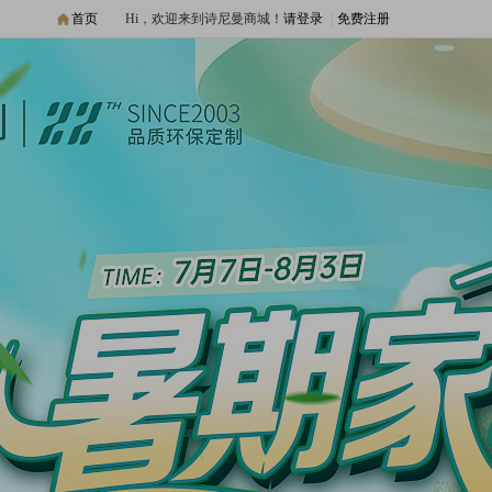
首页
Hi，欢迎来到诗尼曼商城！
请登录
|
免费注册