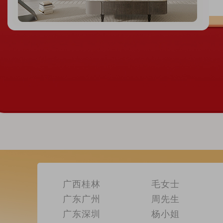
广东广州
朱先生
湖北武汉
王女士
湖南浏阳
沈小姐
广东广州
汤小姐
广东广州
杨先生
广东广州
郑小姐
湖南长沙
刘先生
广东广州
李女士
广东广州
王先生
广东广州
石先生
广西桂林
毛女士
广东广州
周先生
广东深圳
杨小姐
广东广州
何小姐