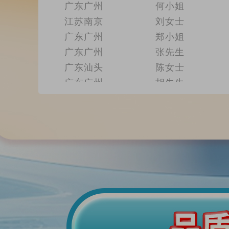
江苏南京
刘女士
广东广州
郑小姐
广东广州
张先生
广东汕头
陈女士
广东广州
胡先生
广东深圳
丁小姐
广东广州
朱先生
湖北武汉
王女士
湖南浏阳
沈小姐
广东广州
汤小姐
广东广州
杨先生
广东广州
郑小姐
湖南长沙
刘先生
广东广州
李女士
广东广州
王先生